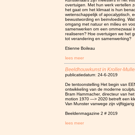
Kunstenaars zijn meesters in het vis
overtuigen. Met hun werk vertellen ze
het gaat om het klimaat is hun benad
wetenschappelijk of apocalyptisch, e
bewustwording en beinvloeding. Wat
omgang met natuur en milieu en voo
samenwerken om een ommezwaai in
realiseren? Hoe overtuigen we het g
tot verandering en samenwerking?
Etienne Boileau
lees meer
Beeldhouwkunst in Kroller-Mulle
publicatiedatum: 24-6-2019
De tentoonstelling Het begin van 
ontwikkeling van de moderne sculpt
Bram Hammacher, directeur van het
motion 1970 ―> 2020 betreft een kle
Van Munster vanwege zijn vijftigjari
Beeldenmagazine 2 # 2019
lees meer