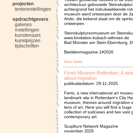
projecten
architectuur gebouwde Steinskulpt
tentoonstellingen
achtergrond het indrukwekkende rot
museum werd ontworpen door de Jap
Ando, die bekend staat om de spiritu
opdrachtgevers
ontwerpen.
galeries
instellingen
Steinskulpturenmuseum en Steinsku
kunstenaars
www.fondation-kubach-wilmsen.de
kunstprijzen
Bad Münster am Stein-Ebernburg, D
tijdschriften
Beeldenmagazine 1#2026
lees meer
Fenix Museum Rotterdam: A new 
about migration
publicatiedatum: 29-11-2025
Fenix, a new international art museu
landmark site in Rotterdam’s City Ha
museum, themes around migration ar
lens of art. Here you will find a hug
collection of suitcases and two vast g
contemporary art.
Scuplture Network Magazine
november 2025