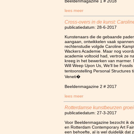
Beeldenmagazine 1 # 2018
lees meer
Cross-overs in de kunst: Caroli
publicatiedatum: 28-6-2017
Kunstenaars die de gebaande paden 
aangaan, ontwikkelen vaak spannende
rechtenstudie volgde Caroline Kampf
Wackers Academie. Maar nog voordat
academie voltooid had, vertrok ze na
kreeg in het bewerken van marmer. N
Will Weep Upon Us, We'll be Fossil
tentoonstelling Personal Structures 
Veneti�
Beeldenmagazine 2 # 2017
lees meer
Rotterdamse kunstbeurzen groeie
publicatiedatum: 27-3-2017
Voor Beeldenmagazine bezocht ik d
en Rotterdam Contemporary Art Fair.
een behoefte, al is wel duidelijk dat 