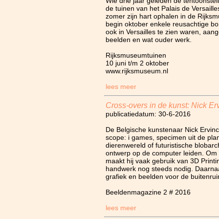
Wie drie jaar geleden de tentoonste
de tuinen van het Palais de Versaill
zomer zijn hart ophalen in de Rijks
begin oktober enkele reusachtige b
ook in Versailles te zien waren, aan
beelden en wat ouder werk.
Rijksmuseumtuinen
10 juni t/m 2 oktober
www.rijksmuseum.nl
lees meer
Cross-overs in de kunst: Nick Er
publicatiedatum: 30-6-2016
De Belgische kunstenaar Nick Ervinck
scope: i games, specimen uit de plan
dierenwereld of futuristische blobar
ontwerp op de computer leiden. Om z
maakt hij vaak gebruik van 3D Printin
handwerk nog steeds nodig. Daarnaas
grafiek en beelden voor de buitenrui
Beeldenmagazine 2 # 2016
lees meer