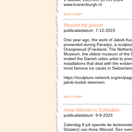
www.kranenburgh.nl
lees meer
Beyond the glacier
publicatiedatum: 7-12-2023
One year ago, the work of Jakob Ku
presented during Paradys, a sculptura
Oranjewoud (Friesland, The Netherla
Museum, the oldest museum of the 
invited the Danish video artist to pr
installations that deal with the exist
most famous ice caves in Switzerland
https://sculpture-network.org/en/pa
jakob-kudsk-steensen
lees meer
Anne Wenzel in Schiedam
publicatiedatum: 9-9-2023
Zaterdag 8 juli opende de tentoonst
Dictator) van Anne Wenzel. Een over