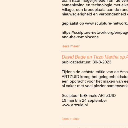
team naar mogelijkheden om de vers
samenleving en technologie met elka
Village, een broedplaats aan de ran
nieuwsgierigheid en verbondenheid c
geplaatst op www.sculpture-network
https://sculpture-network.org/en/pa
and-the-symbiocene
lees meer
David Bade en Tirzo Martha op
publicatiedatum: 30-8-2023
Tijdens de achtste editie van de A
ARTZUID kreeg het gelegenheidsduo
een opdracht voor het maken van ee
al vaker met veel plezier samenwerk
Sculptuur Bi�nnale ARTZUID
19 mei t/m 24 september
www.artzuid.nl
lees meer