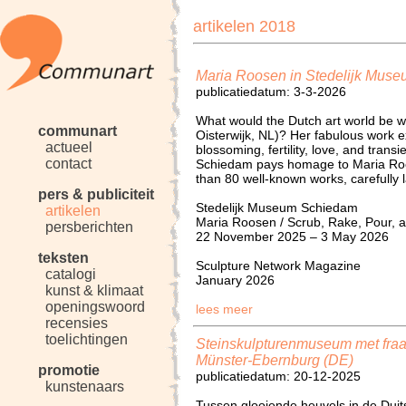
artikelen 2018
Maria Roosen in Stedelijk Mus
publicatiedatum: 3-3-2026
What would the Dutch art world be 
communart
Oisterwijk, NL)? Her fabulous work 
actueel
blossoming, fertility, love, and tran
contact
Schiedam pays homage to Maria Roos
than 80 well-known works, carefully 
pers & publiciteit
Stedelijk Museum Schiedam
artikelen
Maria Roosen / Scrub, Rake, Pour,
persberichten
22 November 2025 – 3 May 2026
teksten
Sculpture Network Magazine
catalogi
January 2026
kunst & klimaat
openingswoord
lees meer
recensies
toelichtingen
Steinskulpturenmuseum met fraa
Münster-Ebernburg (DE)
promotie
publicatiedatum: 20-12-2025
kunstenaars
Tussen glooiende heuvels in de Duits