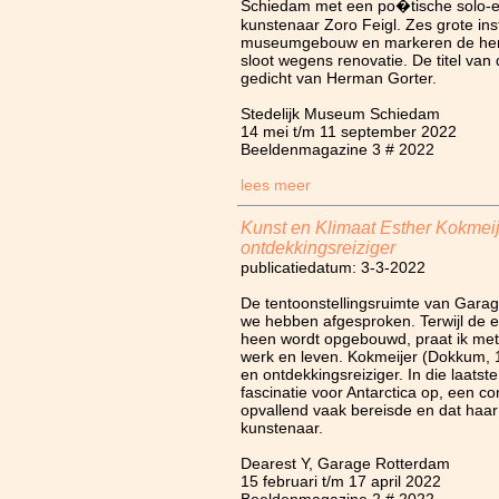
Schiedam met een po�tische solo-ex
kunstenaar Zoro Feigl. Zes grote inst
museumgebouw en markeren de her
sloot wegens renovatie. De titel van 
gedicht van Herman Gorter.
Stedelijk Museum Schiedam
14 mei t/m 11 september 2022
Beeldenmagazine 3 # 2022
lees meer
Kunst en Klimaat Esther Kokmeij
ontdekkingsreiziger
publicatiedatum: 3-3-2022
De tentoonstellingsruimte van Garag
we hebben afgesproken. Terwijl de 
heen wordt opgebouwd, praat ik met
werk en leven. Kokmeijer (Dokkum, 
en ontdekkingsreiziger. In die laatst
fascinatie voor Antarctica op, een co
opvallend vaak bereisde en dat haar 
kunstenaar.
Dearest Y, Garage Rotterdam
15 februari t/m 17 april 2022