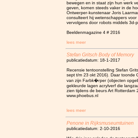
bewegen en in staat zijn hun werk ve
geven, komen steeds vaker in de hoe
Ontwerper-kunstenaar Joris Laarman
consulteert hij wetenschappers voor 
vervolgens door robots middels 3d-pr
Beeldenmagazine 4 # 2016
lees meer
Stefan Gritsch Body of Memory
publicatiedatum: 18-1-2017
Recensie tentoonstelling Stefan Gri
sept t/m 23 okt 2016). Daar toonde 
van zijn Farbk�rper (objecten opgeb
gekleurde lagen acrylverf die langzaa
zien tijdens de beurs Art Rotterdam 
www.phoebus.nl
lees meer
Penone in Rijksmuseumtuinen
publicatiedatum: 2-10-2016