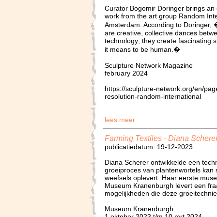
Curator Bogomir Doringer brings an 
work from the art group Random In
Amsterdam. According to Doringer, �
are creative, collective dances bet
technology; they create fascinating 
it means to be human.�
Sculpture Network Magazine
february 2024
https://sculpture-network.org/en/page
resolution-random-international
lees meer
Farming Textiles - Diana Schere
publicatiedatum: 19-12-2023
Diana Scherer ontwikkelde een tech
groeiproces van plantenwortels kan st
weefsels oplevert. Haar eerste musea
Museum Kranenburgh levert een fraa
mogelijkheden die deze groeitechnie
Museum Kranenburgh
1 oktober 2023 t/m 10 mrt 2024