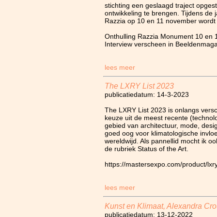
stichting een geslaagd traject opge
ontwikkeling te brengen. Tijdens de 
Razzia op 10 en 11 november wordt
Onthulling Razzia Monument 10 en 
Interview verscheen in Beeldenmag
lees meer
The LXRY List 2023
publicatiedatum: 14-3-2023
The LXRY List 2023 is onlangs versc
keuze uit de meest recente (technol
gebied van architectuur, mode, desi
goed oog voor klimatologische invlo
wereldwijd. Als pannellid mocht ik oo
de rubriek Status of the Art.
https://mastersexpo.com/product/lxry
lees meer
Kunst en Klimaat, Alexandra Cr
publicatiedatum: 13-12-2022