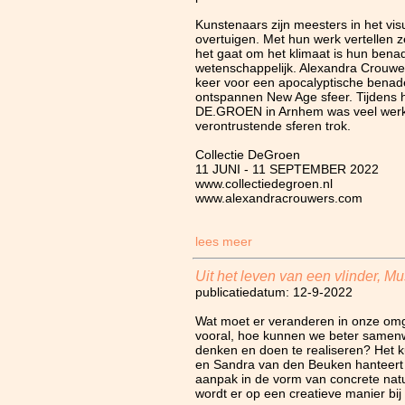
Kunstenaars zijn meesters in het vis
overtuigen. Met hun werk vertellen ze
het gaat om het klimaat is hun benad
wetenschappelijk. Alexandra Crouwer
keer voor een apocalyptische benad
ontspannen New Age sfeer. Tijdens ha
DE.GROEN in Arnhem was veel werk t
verontrustende sferen trok.
Collectie DeGroen
11 JUNI - 11 SEPTEMBER 2022
www.collectiedegroen.nl
www.alexandracrouwers.com
lees meer
Uit het leven van een vlinder, 
publicatiedatum: 12-9-2022
Wat moet er veranderen in onze omg
vooral, hoe kunnen we beter same
denken en doen te realiseren? Het 
en Sandra van den Beuken hanteert 
aanpak in de vorm van concrete natu
wordt er op een creatieve manier bi