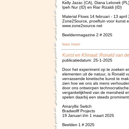
Kelly Jazac (CA), Diana Lelonek (PL), 
Ipeh Nur (ID) en Riar Rizaldi (ID)
Material Flows 14 februari - 13 april
Zone2Source, proeftuin voor kunst e
www.zone2source.net
Beeldenmagazine 2 # 2025
lees meer
Kunst en Klimaat: Ronald van de
publicatiedatum: 25-1-2025
Door het experiment op te zoeken e
elementen uit de natuur, is Ronald va
verrassende kinetische kunst te maken
zien hoe we ons als mens verhouden 
door ons ontworpen technocratische
vergankelijkheid van de mensheid en
spelen daarbij een steeds prominente
Amaryllis Switch
Bradwolff Projects
19 Januari t/m 1 maart 2025
Beelden 1 # 2025