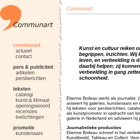
Communart
communart
Kunst en cultuur reiken 
actueel
begrippen, inzichten. Wij
contact
leven, en verbeelding is 
daarbij helpen; zij kunne
pers & publiciteit
verbeelding in gang zett
artikelen
schoonheid.
persberichten
teksten
catalogi
Etienne Boileau werkt als journalist,
kunst & klimaat
aviseert hij galeries, kunstenaars en 
openingswoord
hij teksten voor persberichten, catal
recensies
als kunstpromotor in opdracht van b
toelichtingen
galerie in Nederland en adviseert hij
Journalistieke producties
promotie
Etienne Boileau schreef in het verled
kunstenaars
Kunstbeeld, Tableau en Collect. Voor h