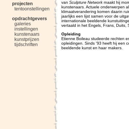
van
Sculpture Network
maakt hij mome
projecten
kunstenaars. Actuele
o
nderwerpen als
tentoonstellingen
klimaatverandering komen daarin rui
jaarlijks een lijst samen voor de uitg
opdrachtgevers
internationale beeldende kunstuiting
galeries
vertaald in het Engels, Frans, Duits
instellingen
Opleiding
kunstenaars
Etienne Boileau studeerde rechten e
kunstprijzen
opleidingen. Sinds '93 heeft hij een 
tijdschriften
beeldende kunst en haar makers.