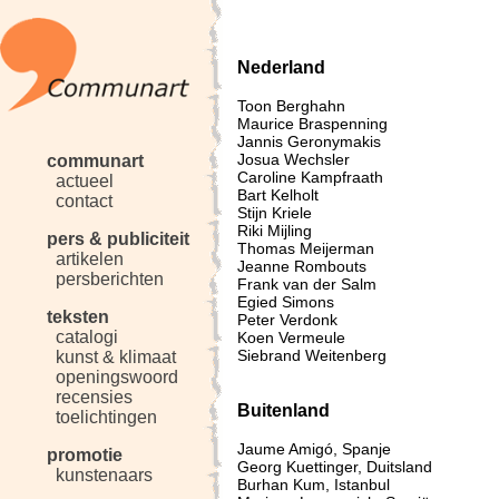
Nederland
Toon Berghahn
Maurice Braspenning
Jannis Geronymakis
Josua Wechsler
communart
Caroline Kampfraath
actueel
Bart Kelholt
contact
Stijn Kriele
Riki Mijling
pers & publiciteit
Thomas Meijerman
artikelen
Jeanne Rombouts
persberichten
Frank van der Salm
Egied Simons
teksten
Peter Verdonk
catalogi
Koen Vermeule
Siebrand Weitenberg
kunst & klimaat
openingswoord
recensies
Buitenland
toelichtingen
Jaume Amigó, Spanje
promotie
Georg Kuettinger, Duitsland
kunstenaars
Burhan Kum, Istanbul