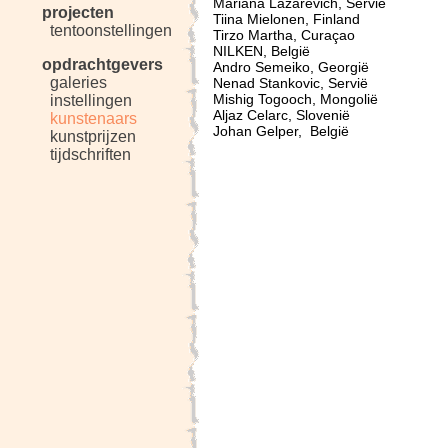
Mariana Lazarevich, Servië
projecten
Tiina Mielonen, Finland
tentoonstellingen
Tirzo Martha, Curaçao
NILKEN, België
opdrachtgevers
Andro Semeiko, Georgië
galeries
Nenad Stankovic, Servië
Mishig Togooch, Mongolië
instellingen
Aljaz Celarc, Slovenië
kunstenaars
Johan Gelper, België
kunstprijzen
tijdschriften