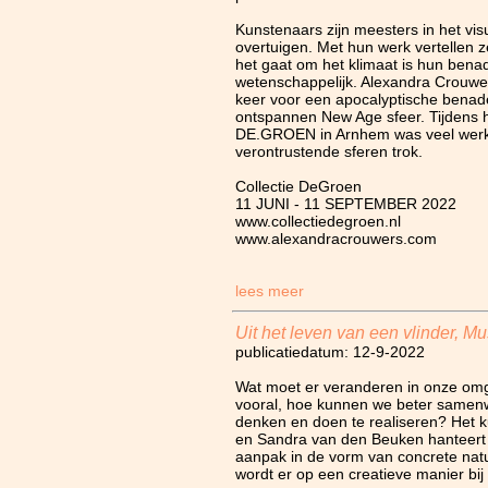
Kunstenaars zijn meesters in het vis
overtuigen. Met hun werk vertellen ze
het gaat om het klimaat is hun benad
wetenschappelijk. Alexandra Crouwer
keer voor een apocalyptische benad
ontspannen New Age sfeer. Tijdens ha
DE.GROEN in Arnhem was veel werk t
verontrustende sferen trok.
Collectie DeGroen
11 JUNI - 11 SEPTEMBER 2022
www.collectiedegroen.nl
www.alexandracrouwers.com
lees meer
Uit het leven van een vlinder, 
publicatiedatum: 12-9-2022
Wat moet er veranderen in onze omg
vooral, hoe kunnen we beter same
denken en doen te realiseren? Het 
en Sandra van den Beuken hanteert 
aanpak in de vorm van concrete natu
wordt er op een creatieve manier bi