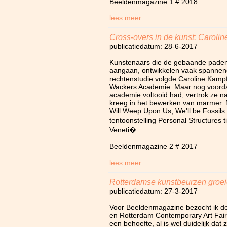
Beeldenmagazine 1 # 2018
lees meer
Cross-overs in de kunst: Caroli
publicatiedatum: 28-6-2017
Kunstenaars die de gebaande paden 
aangaan, ontwikkelen vaak spannende
rechtenstudie volgde Caroline Kampf
Wackers Academie. Maar nog voordat
academie voltooid had, vertrok ze na
kreeg in het bewerken van marmer. N
Will Weep Upon Us, We'll be Fossil
tentoonstelling Personal Structures 
Veneti�
Beeldenmagazine 2 # 2017
lees meer
Rotterdamse kunstbeurzen groeie
publicatiedatum: 27-3-2017
Voor Beeldenmagazine bezocht ik d
en Rotterdam Contemporary Art Fair.
een behoefte, al is wel duidelijk dat 