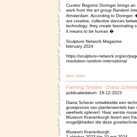
Curator Bogomir Doringer brings an 
work from the art group Random In
Amsterdam. According to Doringer, �
are creative, collective dances bet
technology; they create fascinating 
it means to be human.�
Sculpture Network Magazine
february 2024
https://sculpture-network.org/en/page
resolution-random-international
lees meer
Farming Textiles - Diana Schere
publicatiedatum: 19-12-2023
Diana Scherer ontwikkelde een tech
groeiproces van plantenwortels kan st
weefsels oplevert. Haar eerste musea
Museum Kranenburgh levert een fraa
mogelijkheden die deze groeitechnie
Museum Kranenburgh
1 oktober 2023 t/m 10 mrt 2024