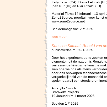
Kelly Jazac (CA), Diana Lelonek (PL), 
Ipeh Nur (ID) en Riar Rizaldi (ID)
Material Flows 14 februari - 13 april
Zone2Source, proeftuin voor kunst e
www.zone2source.net
Beeldenmagazine 2 # 2025
lees meer
Kunst en Klimaat: Ronald van de
publicatiedatum: 25-1-2025
Door het experiment op te zoeken e
elementen uit de natuur, is Ronald va
verrassende kinetische kunst te maken
zien hoe we ons als mens verhouden 
door ons ontworpen technocratische
vergankelijkheid van de mensheid en
spelen daarbij een steeds prominente
Amaryllis Switch
Bradwolff Projects
19 Januari t/m 1 maart 2025
Beelden 1 # 2025