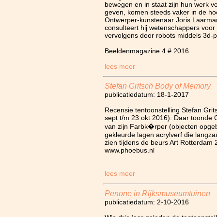
bewegen en in staat zijn hun werk ve
geven, komen steeds vaker in de hoe
Ontwerper-kunstenaar Joris Laarman
consulteert hij wetenschappers voor 
vervolgens door robots middels 3d-pr
Beeldenmagazine 4 # 2016
lees meer
Stefan Gritsch Body of Memory
publicatiedatum: 18-1-2017
Recensie tentoonstelling Stefan Gri
sept t/m 23 okt 2016). Daar toonde 
van zijn Farbk�rper (objecten opgeb
gekleurde lagen acrylverf die langzaa
zien tijdens de beurs Art Rotterdam 
www.phoebus.nl
lees meer
Penone in Rijksmuseumtuinen
publicatiedatum: 2-10-2016