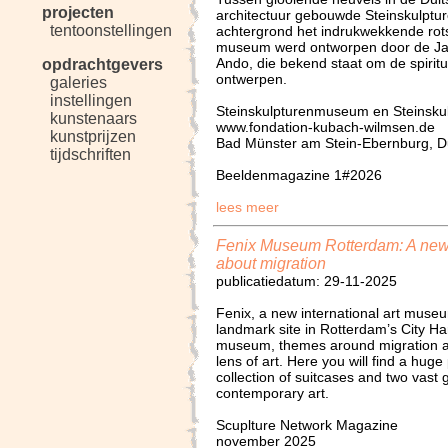
projecten
architectuur gebouwde Steinskulpt
tentoonstellingen
achtergrond het indrukwekkende rot
museum werd ontworpen door de Jap
Ando, die bekend staat om de spiritu
opdrachtgevers
ontwerpen.
galeries
instellingen
Steinskulpturenmuseum en Steinsku
kunstenaars
www.fondation-kubach-wilmsen.de
kunstprijzen
Bad Münster am Stein-Ebernburg, D
tijdschriften
Beeldenmagazine 1#2026
lees meer
Fenix Museum Rotterdam: A new 
about migration
publicatiedatum: 29-11-2025
Fenix, a new international art museu
landmark site in Rotterdam’s City Ha
museum, themes around migration ar
lens of art. Here you will find a hug
collection of suitcases and two vast g
contemporary art.
Scuplture Network Magazine
november 2025