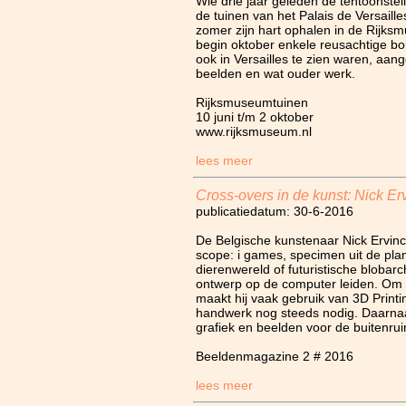
Wie drie jaar geleden de tentoonste
de tuinen van het Palais de Versaill
zomer zijn hart ophalen in de Rijks
begin oktober enkele reusachtige b
ook in Versailles te zien waren, aan
beelden en wat ouder werk.
Rijksmuseumtuinen
10 juni t/m 2 oktober
www.rijksmuseum.nl
lees meer
Cross-overs in de kunst: Nick Er
publicatiedatum: 30-6-2016
De Belgische kunstenaar Nick Ervinck
scope: i games, specimen uit de plan
dierenwereld of futuristische blobar
ontwerp op de computer leiden. Om z
maakt hij vaak gebruik van 3D Printin
handwerk nog steeds nodig. Daarnaas
grafiek en beelden voor de buitenrui
Beeldenmagazine 2 # 2016
lees meer