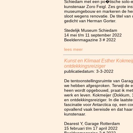
Schiedam met een po�tische solo-ex
kunstenaar Zoro Feigl. Zes grote inst
museumgebouw en markeren de her
sloot wegens renovatie. De titel van 
gedicht van Herman Gorter.
Stedelijk Museum Schiedam
14 mei t/m 11 september 2022
Beeldenmagazine 3 # 2022
lees meer
Kunst en Klimaat Esther Kokmeij
ontdekkingsreiziger
publicatiedatum: 3-3-2022
De tentoonstellingsruimte van Garag
we hebben afgesproken. Terwijl de 
heen wordt opgebouwd, praat ik met
werk en leven. Kokmeijer (Dokkum, 
en ontdekkingsreiziger. In die laatst
fascinatie voor Antarctica op, een co
opvallend vaak bereisde en dat haar 
kunstenaar.
Dearest Y, Garage Rotterdam
15 februari t/m 17 april 2022