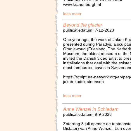
www.kranenburgh.nl
lees meer
Beyond the glacier
publicatiedatum: 7-12-2023
One year ago, the work of Jakob Ku
presented during Paradys, a sculptura
Oranjewoud (Friesland, The Netherla
Museum, the oldest museum of the 
invited the Danish video artist to pr
installations that deal with the exist
most famous ice caves in Switzerland
https://sculpture-network.org/en/pa
jakob-kudsk-steensen
lees meer
Anne Wenzel in Schiedam
publicatiedatum: 9-9-2023
Zaterdag 8 juli opende de tentoonst
Dictator) van Anne Wenzel. Een over