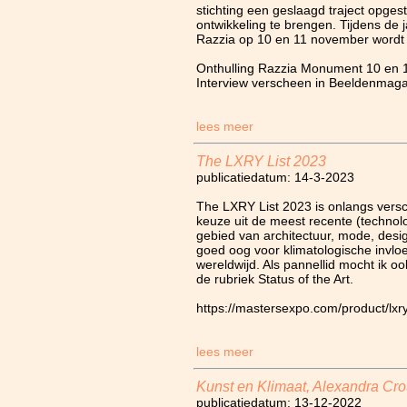
stichting een geslaagd traject opge
ontwikkeling te brengen. Tijdens de 
Razzia op 10 en 11 november wordt
Onthulling Razzia Monument 10 en 
Interview verscheen in Beeldenmag
lees meer
The LXRY List 2023
publicatiedatum: 14-3-2023
The LXRY List 2023 is onlangs versc
keuze uit de meest recente (technol
gebied van architectuur, mode, desi
goed oog voor klimatologische invlo
wereldwijd. Als pannellid mocht ik oo
de rubriek Status of the Art.
https://mastersexpo.com/product/lxry
lees meer
Kunst en Klimaat, Alexandra Cr
publicatiedatum: 13-12-2022