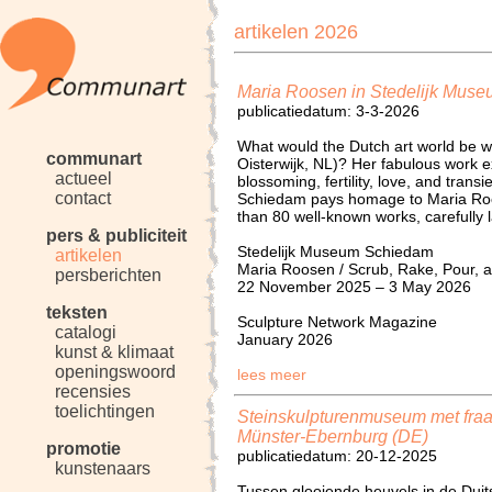
artikelen 2026
Maria Roosen in Stedelijk Mus
publicatiedatum: 3-3-2026
What would the Dutch art world be 
communart
Oisterwijk, NL)? Her fabulous work 
actueel
blossoming, fertility, love, and tran
contact
Schiedam pays homage to Maria Roos
than 80 well-known works, carefully 
pers & publiciteit
Stedelijk Museum Schiedam
artikelen
Maria Roosen / Scrub, Rake, Pour,
persberichten
22 November 2025 – 3 May 2026
teksten
Sculpture Network Magazine
catalogi
January 2026
kunst & klimaat
openingswoord
lees meer
recensies
toelichtingen
Steinskulpturenmuseum met fraa
Münster-Ebernburg (DE)
promotie
publicatiedatum: 20-12-2025
kunstenaars
Tussen glooiende heuvels in de Duits