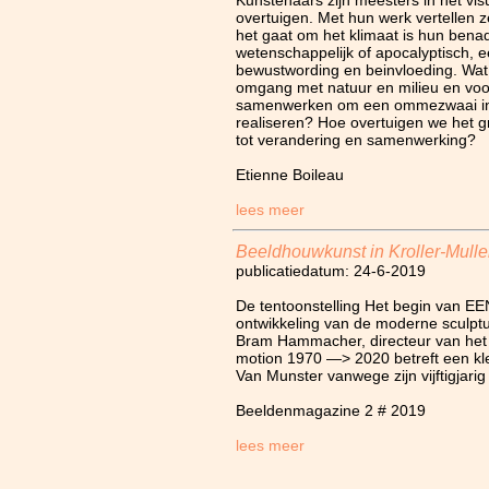
Kunstenaars zijn meesters in het vis
overtuigen. Met hun werk vertellen ze
het gaat om het klimaat is hun benad
wetenschappelijk of apocalyptisch, e
bewustwording en beinvloeding. Wat
omgang met natuur en milieu en voo
samenwerken om een ommezwaai in
realiseren? Hoe overtuigen we het g
tot verandering en samenwerking?
Etienne Boileau
lees meer
Beeldhouwkunst in Kroller-Mulle
publicatiedatum: 24-6-2019
De tentoonstelling Het begin van 
ontwikkeling van de moderne sculpt
Bram Hammacher, directeur van het
motion 1970 ―> 2020 betreft een kle
Van Munster vanwege zijn vijftigjari
Beeldenmagazine 2 # 2019
lees meer