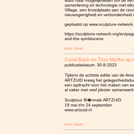
team naar mogelijkheden om de vers
samenleving en technologie met elka
Village, een broedplaats aan de ran
nieuwsgierigheid en verbondenheid c
geplaatst op www.sculpture-network
https://sculpture-network.org/en/pa
and-the-symbiocene
lees meer
David Bade en Tirzo Martha op
publicatiedatum: 30-8-2023
Tijdens de achtste editie van de A
ARTZUID kreeg het gelegenheidsduo
een opdracht voor het maken van ee
al vaker met veel plezier samenwerk
Sculptuur Bi�nnale ARTZUID
19 mei t/m 24 september
www.artzuid.nl
lees meer