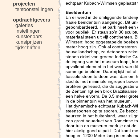
echtpaar Kubach-Wilmsen geplaatst
projecten
tentoonstellingen
Beeldentuin
En er werd in de omliggende landerij
opdrachtgevers
fraaie beeldentuin aangelegd. Dit un
galeries
gebombardeerd. Het park heeft een o
instellingen
voor publiek. Er staan zo’n 30 sculpt
kunstenaars
materiaal steen uit vijf continenten. 
Wilmsen: hoog opgestapelde boeken 
kunstprijzen
meter hoog zijn. Ook al contrastere
tijdschriften
heuvellandschap, ze detoneren zeker
stenen cirkel van groene Indische Gr
de ingang van het museum loopt, kun
opvallend element in het werk van di
sommige beelden. Daarbij lijkt het 
fossiele steen te doen was, dan om h
slechts met minimale ingrepen bewerk
brokken gefreesd, die de suggestie w
de Zentuin ligt een brok Braziliaanse
een halve eivorm. De 3,5 meter grote 
in de binnentuin van het museum.
Het dynamische echtpaar Kubach-Wi
steensoorten op te sporen. Ze bezoc
beurzen in het buitenland, waar zij 
een groot aquaduct van Romeinse tra
door tuin en museum merk je dat de
hier akelig goed uitpakt. Dat komt 
hoog en 1200 Meter lang is en als ma