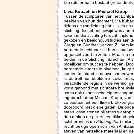
Die rotsformatie bestaat grotendeels u
Livia Kubach en Michael Kropp
Tussen de sculpturen van het Echtp
beelden van hun dochter Livia Kubac
tijdens de rondleiding dat zij zich 
stichting die geheel gewijd was aan 
kwam in die stichting terecht. Tijden
gekozen en beeldhouwstudies aan de
Cragg en Günther Uecker. Zij nam lat
beroemde echtpaar uit hun schaduw t
opgericht voort te zetten. Maar nu oo
beiden in de Stichting inbrachten. Al
moeilijker om succes te hebben. Doo
beroemde ouders te plaatsen, krijgt 
komen tot stand in nauwe samenwerk
is. Je treft hun beelden in zowel mus
verschillende regio’s in de wereld, g
vorm getoond met zichtbare breukvla
soms ook akoestische eigenschappen
ingebracht door Michael Kropp, van
ze bestaan uit een flinke brokken gr
doorboord met diepe gaten. De onderk
staan losse stenen pijlertjes waarop
dan maken de pijlers een tikkend ge
schitterend is de
Säulengitter
(zuileng
rechthoekige open vorm van Afrikaans
staven van hetzelfde materiaal en de