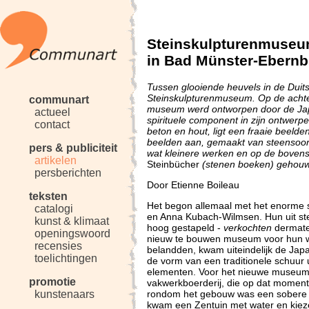
Steinskulpturenmuseum
in Bad Münster-Ebernb
Tussen glooiende heuvels in de Duits
Steinskulpturenmuseum. Op de acht
communart
museum werd ontworpen door de Japa
actueel
spirituele component in zijn ontwer
contact
beton en hout, ligt een fraaie beelden
beelden aan, gemaakt van steensoorte
pers & publiciteit
wat kleinere werken en op de boven
artikelen
Steinbücher
(stenen boeken) gehouw
persberichten
Door Etienne Boileau
teksten
Het begon allemaal met het enorme
catalogi
en Anna Kubach-Wilmsen. Hun uit st
kunst & klimaat
hoog gestapeld -
verkochten
dermate 
openingswoord
nieuw te bouwen museum voor hun we
recensies
belandden, kwam uiteindelijk de Ja
toelichtingen
de vorm van een traditionele schuur 
elementen. Voor het nieuwe museum
promotie
vakwerkboerderij, die op dat momen
rondom het gebouw was een sobere 
kunstenaars
kwam een Zentuin met water en kieze